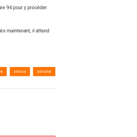
re 94 pour y procéder.
.
dès maintenant, il attend
ée
serrure
serrurier