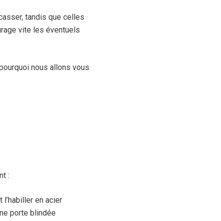
casser, tandis que celles
urage vite les éventuels
 pourquoi nous allons vous
t :
l’habiller en acier
une porte blindée