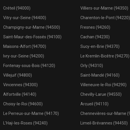
Créteil (94000)
Villiers-sur-Marne (94350)
Vitry-sur-Seine (94400)
Charenton-le-Pont (94220)
Champigny-sur-Marne (94500)
Fresnes (94260)
Saint-Maur-des-Fossés (94100)
Cachan (94230)
Maisons-Alfort (94700)
Sucy-en-Brie (94370)
Ivry-sur-Seine (94200)
Le Kremlin-Bicêtre (94270)
Fontenay-sous-Bois (94120)
Orly (94310)
Villejuif (94800)
Saint-Mandé (94160)
Vincennes (94300)
Villeneuve-le-Roi (94290)
Alfortville (94140)
Chevilly-Larue (94550)
Choisy-le-Roi (94600)
Arcueil (94110)
Le Perreux-sur-Marne (94170)
Chennevières-sur-Marne (
L’Haÿ-les-Roses (94240)
Limeil-Brévannes (94450)