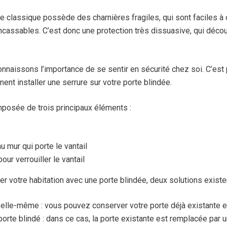
ée classique possède des charnières fragiles, qui sont faciles à 
incassables. C’est donc une protection très dissuasive, qui déco
connaissons l’importance de se sentir en sécurité chez soi. C’est
ent installer une serrure sur votre porte blindée.
posée de trois principaux éléments :
 au mur qui porte le vantail
pour verrouiller le vantail
r votre habitation avec une porte blindée, deux solutions existen
 elle-même : vous pouvez conserver votre porte déjà existante et 
c-porte blindé : dans ce cas, la porte existante est remplacée par 