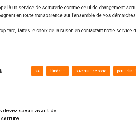
ppel à un service de serrurerie comme celui de changement serru
gnent en toute transparence sur l’ensemble de vos démarches
rop tard, faites le choix de la raison en contactant notre service 
94
blindage
ouverture de porte
porte blind
s devez savoir avant de
 serrure